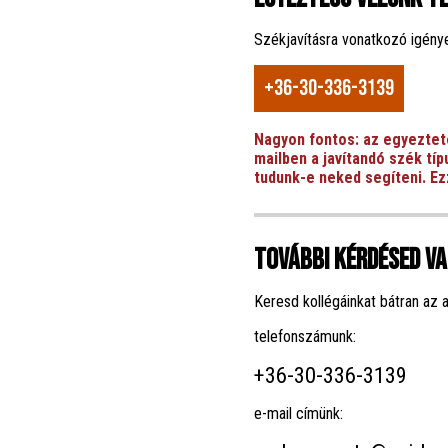
Székjavításra vonatkozó igénye
+36-30-336-3139
Nagyon fontos: az egyeztet
mailben a javítandó szék típ
tudunk-e neked segíteni. Ez
További kérdésed v
Keresd kollégáinkat bátran az 
telefonszámunk:
+36-30-336-3139
e-mail címünk: