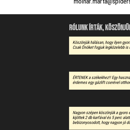
molnar.marta@spider
Rólunk írták, köszönjü
Köszönjük hálásan, hogy ilyen gyor
Csak Önöket fogjuk legközelebb is 
ÉRTENEK a székekhez!! Egy használh
érdemes egy gázlift cserével otth
Nagyon szépen köszönjük a gyors és
kijöttek 2 db karfával és 5 perc ala
bebizonyosodott, hogy nagyon jó dö