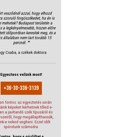
rt vesződnél azzal, hogy elhozd
ra szoruló forgószékedet, ha én is
e mehetek? Budapest területén a
ás a legkényelmesebb, hiszen előre
tett időpontban kereslek meg, és a
ás általában nem tart tovább 15
percnél. ❞
gy Csaba, a székek doktora
Egyeztess velünk most!
+36-30-336-3139
n fontos: az egyeztetés során
gáink képeket kérhetnek tőled e-
en a javítandó szék típusáról és
észeiről, hogy megállapíthassák,
nk-e neked segíteni. Ezzel időt
spórolunk számodra.
Fontos, hogy a gázliftet a