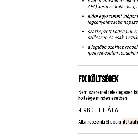
eseti javításnál az
alkatr
ÁFA) kerül számlázásra, 
előre egyeztetett időpon
legkényelmesebb napszak
szakképzett kollegáink s
szülessen és csak a szüks
a legtöbb székhez rendel
igények esetén rendelni 
Fix költségek
Nem szeretnél feleslegesen köl
költsége minden esetben
9.980 Ft + ÁFA
Alkatrészeinkről pedig
itt talá