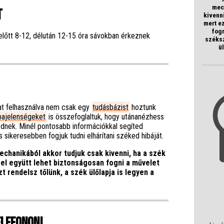
mec
t
kivenni
mert e
fogn
előtt 8-12, délután 12-15 óra sávokban érkeznek
széksz
ü
at felhasználva nem csak egy
tudásbázist
hoztunk
ibajelenségeket
is összefoglaltuk, hogy utánanézhess
ednek. Minél pontosabb információkkal segíted
 sikeresebben fogjuk tudni elhárítani széked hibáját.
echanikából akkor tudjuk csak kivenni, ha a szék
zel együtt lehet biztonságosan fogni a művelet
zt rendelsz tőlünk, a szék ülőlapja is legyen a
elefonon!