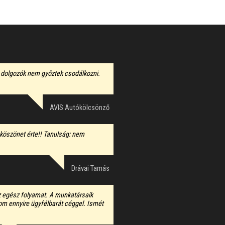
n dolgozók nem győztek csodálkozni.
AVIS Autókölcsönző
köszönet érte!! Tanulság: nem
Drávai Tamás
az egész folyamat. A munkatársaik
ozom ennyire ügyfélbarát céggel. Ismét