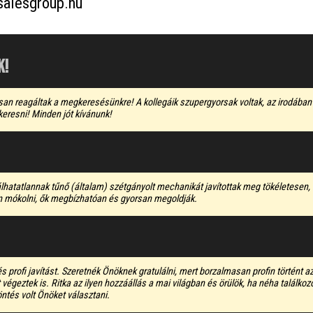
salesgroup.hu
k!
san reagáltak a megkeresésünkre! A kollegáik szupergyorsak voltak, az irodába
keresni! Minden jót kívánunk!
atatlannak tűnő (általam) szétgányolt mechanikát javítottak meg tökéletesen, 
on mókolni, ők megbízhatóan és gyorsan megoldják.
 profi javítást. Szeretnék Önöknek gratulálni, mert borzalmasan profin történt 
tt végeztek is. Ritka az ilyen hozzáállás a mai világban és örülök, ha néha találk
ntés volt Önöket választani.