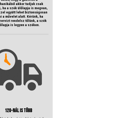
hanikából akkor tudjuk csak
, ha a szék ülőlapja is megvan,
zzel együtt lehet biztonságosan
i a művelet alatt. Kérünk, ha
ervizt rendelsz tőlünk, a szék
lőlapja is legyen a széken.
120-nál is több