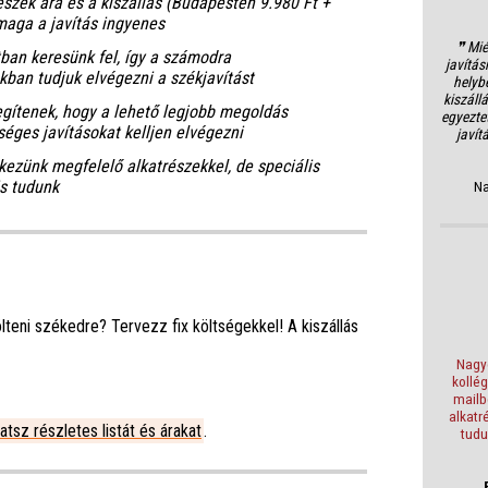
észek ára
és a kiszállás (Budapesten 9.980 Ft +
maga a javítás ingyenes
❞ Mié
tban keresünk fel, így a számodra
javítás
ban tudjuk elvégezni a székjavítást
helyb
kiszáll
egítenek, hogy a lehető legjobb megoldás
egyezte
éges javításokat kelljen elvégezni
javít
kezünk megfelelő alkatrészekkel, de speciális
is tudunk
Na
teni székedre? Tervezz fix költségekkel! A kiszállás
Nagyo
kollé
mailb
alkatr
lhatsz részletes listát és árakat
.
tudu