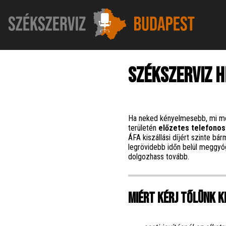
Székszerviz h
Ha neked kényelmesebb, mi m
területén
előzetes telefonos
ÁFA kiszállási díjért szinte b
legrövidebb időn belül meggyóg
dolgozhass tovább.
Miért kérj tőlünk k