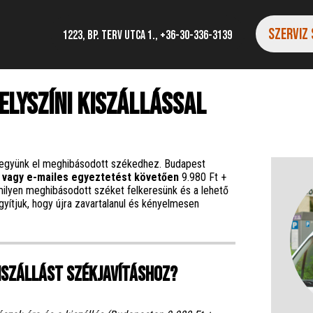
SZERVIZ
1223, Bp. Terv utca 1., +36-30-336-3139
elyszíni kiszállással
együnk el meghibásodott székedhez. Budapest
 vagy e-mailes egyeztetést követően
9.980 Ft +
ármilyen meghibásodott széket felkeresünk és a lehető
yítjuk, hogy újra zavartalanul és kényelmesen
iszállást székjavításhoz?