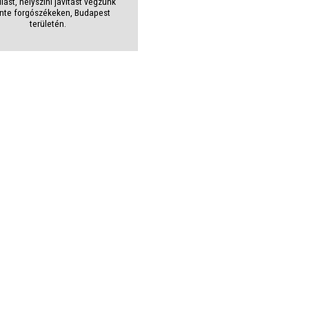
llást, helyszíni javítást végzünk
nte forgószékeken, Budapest
területén.