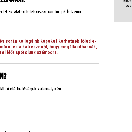
kiszá
éve
det az alábbi telefonszámon tudjuk felvenni:
és során kollégáink képeket kérhetnek tőled e-
usáról és alkatrészeiről, hogy megállapíthassák,
zel időt spórolunk számodra.
an?
alábbi elérhetőségek valamelyikén: