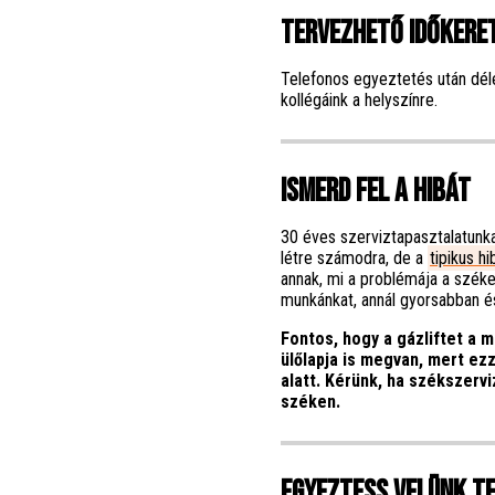
Tervezhető időkere
Telefonos egyeztetés után dél
kollégáink a helyszínre.
Ismerd fel a hibát
30 éves szerviztapasztalatunk
létre számodra, de a
tipikus h
annak, mi a problémája a szék
munkánkat, annál gyorsabban és
Fontos, hogy a gázliftet a m
ülőlapja is megvan, mert ez
alatt. Kérünk, ha székszervi
széken.
Egyeztess velünk t